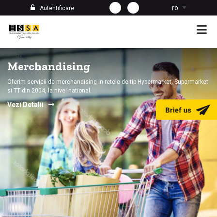
ro
Autentificare
ESSA GROUP
Puterea unei echipe sta in oameni
Merchandising
DETALII
Oferim servicii de merchandising in retele de tip Hypermarket, Supermarket
si TT din 2004, la nivel national.
Vezi Detalii