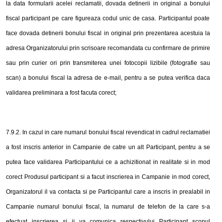
la data formularii acelei reclamatii, dovada detinerii in original
a
bonul
ui
fiscal participant pe care figureaza codul unic de casa. Participantul poate
face dovada detinerii bonul
ui
fiscal in original prin prezentarea acestuia la
adresa Organizatorului prin scrisoare recomandata cu confirmare de primire
sau prin curier ori prin transmiterea unei fotocopii lizibile (fotografie sau
scan) a bonului fiscal la adresa de e-mail, pentru a se putea verifica daca
validarea preliminara a fost facuta corect;
7
.9.2. In cazul in care numarul bonului fiscal revendicat in cadrul reclamatiei
a fost inscris anterior in Campanie de catre un alt Participant, pentru a se
putea face validarea Participantului ce a achizitionat in realitate si in m
o
d
corect Produsul participant si a facut inscrierea in Campanie in mod corect,
Organizatorul il va contacta si pe Participantul care a inscris in prealabil in
Campanie numarul bonului fiscal, la numarul de telefon de la care s-a
efectuat
inscrierea si ii va comunica respectivului Participant scopul