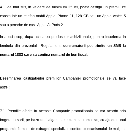
4.1. de mai sus, in valoare de minimum 25 lei,
poate castiga
un premiu ce
consta intr-un telefon mobil Apple iPhone 11, 128 GB sau un Apple watch 5
sau o pereche de casti Apple AirPods 2.
In acest scop, dupa achitarea produselor achizitionate, pentru inscrierea in
tombola din prezentul
Regulament
,
consumatorii pot trimite un SMS
la
numarul 1883
c
are sa contina numarul de bon fiscal.
Desemnarea castigatorilor premiilor Campaniei promotionale se va face
astfel:
7.1.
Premiile oferite la aceasta Campanie promotionala
se v
or
acorda prin
tragere la sorti, pe baza unui algoritm electronic automatizat, cu ajutorul unui
program informatic de extrageri specializat, conform mecanismului de mai jos.