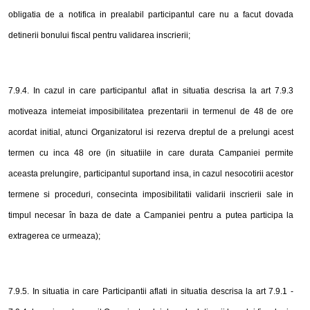
obligatia de a notifica in prealabil participantul care nu a facut dovada
detinerii bonului fiscal pentru validarea inscrierii;
7.9.4. In cazul in care participantul aflat in situatia descrisa la art 7.9.3
motiveaza intemeiat imposibilitatea prezentarii in termenul de 48 de ore
acordat initial, atunci Organizatorul isi rezerva dreptul de a prelungi acest
termen cu inca 48 ore (in situatiile in care durata Campaniei permite
aceasta prelungire, participantul suportand insa, in cazul nesocotirii acestor
termene si proceduri, consecinta imposibilitatii validarii inscrierii sale in
timpul necesar în baza de date a Campaniei pentru a putea participa la
extragerea ce urmeaza);
7.9.5. In situatia in care Participantii aflati in situatia descrisa la art 7.9.1 -