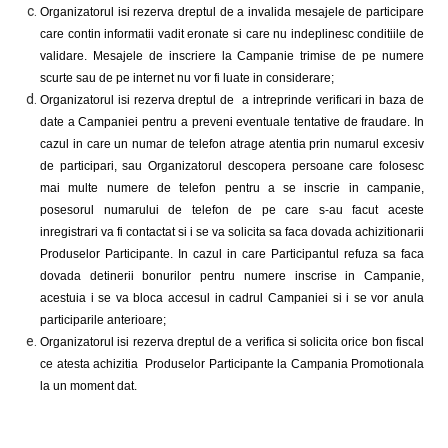
Organizatorul isi rezerva dreptul de a invalida mesajele de participare
care contin informatii vadit eronate si care nu indeplinesc conditiile de
validare. Mesajele de inscriere la Campanie trimise de pe numere
scurte sau de pe internet nu vor fi luate in considerare;
Organizatorul isi rezerva dreptul de
a
intreprinde verificari in baza de
date a Campaniei pentru a preveni eventuale tentative de fraudare. In
cazul in care un numar de telefon atrage atentia prin numarul excesiv
de participari, sau Organizatorul descopera persoane care folosesc
mai multe numere de telefon pentru a se inscrie in campanie,
posesorul numarului de telefon de pe care s-au facut aceste
inregistrari va fi contactat si i se va solicita sa faca dovada achizitionarii
Produselor Participante. In cazul in care Participantul refuza sa faca
dovada detinerii bonurilor pentru numere inscrise in Campanie,
acestuia i se va bloca accesul in cadrul Campaniei si i se vor anula
participarile anterioare;
Organizatorul isi rezerva dreptul de a verifica si solicita orice bon fiscal
ce atesta achizitia Produselor Participante la Campania Promotionala
la un moment dat.