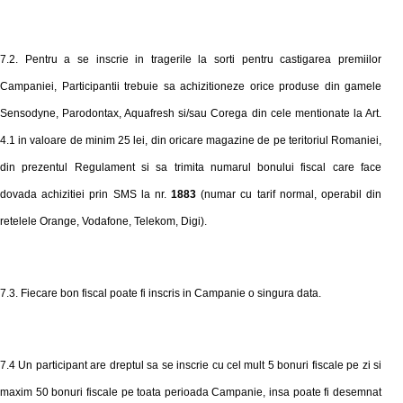
7.2. Pentru a se inscrie in tragerile la sorti pentru castigarea premiilor
Campaniei, Participantii trebuie sa achizitioneze
orice produse din gamele
Sensodyne, Parodontax, Aquafresh si/sau Corega din cele mentionate la Art.
4.1 in valoare de minim 25 lei,
din
oricare magazine de pe teritoriul Romaniei
,
din prezentul Regulament si sa trimit
a numarul bonului fiscal
care face
dovada achizitiei prin SMS la nr.
1883
(numar cu tarif normal, operabil din
retelele Orange, Vodafone, Telekom
, Digi
).
7.
3
. Fiecare bon fiscal poate fi inscris in Campanie o singura data.
7.
4
Un participant are dreptul sa se inscrie cu
cel mult
5 bonuri fiscale pe zi
si
maxim 50 bonuri fiscale pe toata perioada Campanie, insa poate fi desemnat