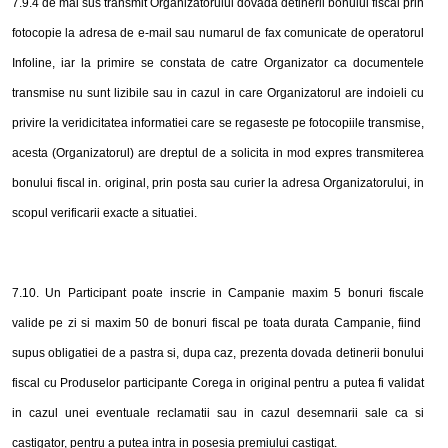
7.9.4 de mai sus transmit Organizatorului dovada detinerii bonului fiscal prin
fotocopie la adresa de e-mail sau numarul de fax comunicate de operatorul
Infoline, iar la primire se constata de catre Organizator ca documentele
transmise nu sunt lizibile sau in cazul in care Organizatorul are indoieli cu
privire la veridicitatea informatiei care se regaseste pe fotocopiile transmise,
acesta (Organizatorul) are dreptul de a solicita in mod expres transmiterea
bonului fiscal in. original, prin posta sau curier la adresa Organizatorului, in
scopul verificarii exacte a situatiei.
7.10. Un Participant poate inscrie in Campanie maxim 5 bonuri fiscale
valide pe zi
si maxim 50 de bonuri fiscal pe toata durata Campanie,
fiind
supus obligatiei de a pastra si, dupa caz, prezenta dovada detinerii bonului
fiscal cu Produselor participante
Corega
in original pentru a putea fi validat
in cazul unei eventuale reclamatii sau in cazul desemnarii sale ca si
castigator, pentru a putea intra in posesia premiului castigat.