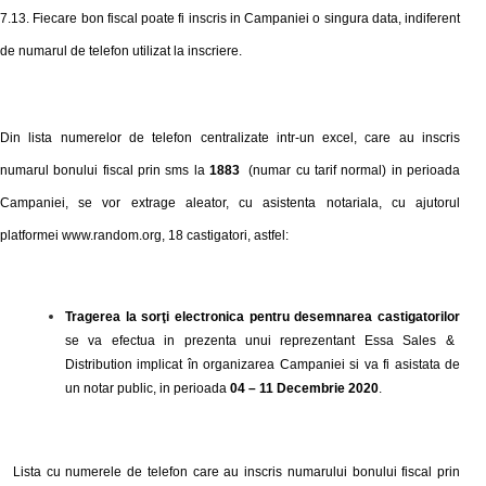
7.1
3
. Fiecare bon fiscal poate fi inscris in Campaniei o singura data, indiferent
de numarul de telefon utilizat la inscriere.
Din lista numerelor de telefon
centralizate intr-un excel,
care au inscris
numarul bonului fiscal prin sms la
18
8
3
(numar cu tarif normal) in perioada
Campaniei, se vor extrage aleator, cu asistenta notariala, cu ajutorul
platformei www.random.org, 1
8
castigator
i,
astfel:
Tragerea la sorţi electronica pentru desemnarea castigatorilor
se va efectua in prezenta unui reprezentant Essa Sales &
Distribution implicat în organizarea Campaniei si va fi asistata de
un notar public, in perioada
04 – 11 Decembrie 2020
.
Lista cu numerele de telefon care au inscris numarului bonului fiscal prin