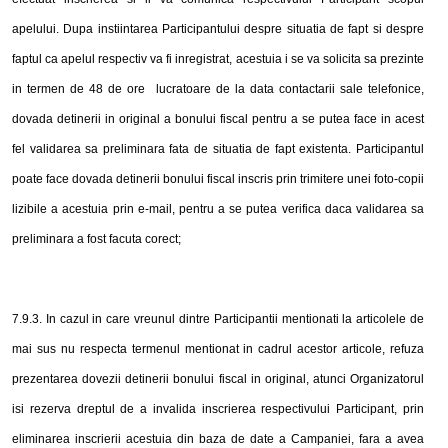
apelului. Dupa instiintarea Participantului despre situatia de fapt si despre
faptul ca apelul respectiv va fi inregistrat, acestuia i se va solicita sa prezinte
in termen de 48 de ore
lucratoare
de la data contactarii sale telefonice,
dovada detinerii in original a bonului fiscal pentru a se putea face in acest
fel validarea sa preliminara fata de situatia de fapt existenta. Participantul
poate face dovada detinerii bonului fiscal inscris prin trimitere unei foto-copii
lizibile a acestuia prin e-mail, pentru a se putea verifica daca validarea sa
preliminara a fost facuta corect;
7.9.3. In cazul in care vreunul dintre Participantii mentionati la articolele de
mai sus nu respecta termenul mentionat in cadrul acestor articole, refuza
prezentarea dovezii detinerii bonului fiscal in original, atunci Organizatorul
isi rezerva dreptul de a invalida inscrierea respectivului Participant, prin
eliminarea inscrierii acestuia din baza de date a Campaniei, fara a avea