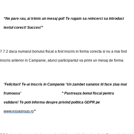
“
Ne pare rau, ai trimis un mesaj gol! Te rugam sa reincerci sa introduci
textul corect! Succes!
”
7.7.2
daca numarul bonului fiscal a fost inscris in forma corecta
si nu a mai fost
inscris anterior in Campanie, atunci participantul va primi un mesaj de forma:
“
Felicitari! Te-ai inscris in Campania
“
Un zambet sanatos iti face ziua mai
frumoasa
”
”
Pastreaza bonul fiscal pentru
validare! Te poti informa
despre
privind politica GDPR pe
www.essagroup.ro
”