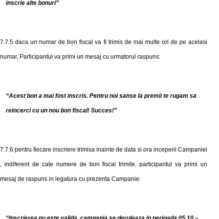
inscrie alte bonuri
”
7.7.5
daca un numar de bon fiscal va fi trimis de mai multe ori de pe acelasi
numar, Participantul va primi un mesaj cu urmatorul raspuns:
“
Acest bon a mai fost inscris. Pentru noi sanse la premii te rugam sa
reincerci cu un nou bon fiscal! Succes!
”
7.7.6 pentru fiecare inscriere trimisa inainte de data si ora inceperii Campaniei
, indiferent de cate numere de bon fiscal trimite, participantul va primi un
mesaj de raspuns in legatura cu prezenta Campanie:
“
Inscrierea nu este valida, campania se deruleaza in perioada
05.10 –