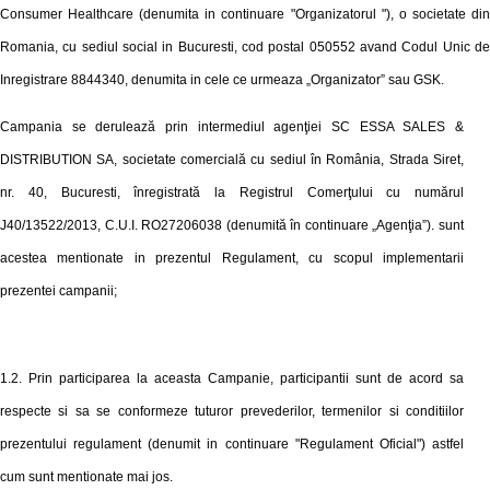
Consumer Healthcare (denumita in continuare "Organizatorul "), o societate din
Romania, cu sediul social in Bucuresti, cod postal 050552 avand Codul Unic de
Inregistrare 8844340, denumita in cele ce urmeaza „Organizator” sau GSK.
Campania se derulează prin intermediul agenţiei SC ESSA SALES &
DISTRIBUTION SA, societate comercială cu sediul în România, Strada Siret,
nr. 40, Bucuresti, înregistrată la Registrul Comerţului cu numărul
J40/13522/2013, C.U.I. RO27206038 (denumită în continuare „Agenţia”).
sunt
acestea mentionate in prezentul Regulament, cu scopul implementarii
prezentei campanii;
1.2. Prin participarea la aceasta Campanie, participantii sunt de acord sa
respecte si sa se conformeze tuturor prevederilor, termenilor si conditiilor
prezentului regulament (denumit in continuare "Regulament Oficial") astfel
cum sunt mentionate mai jos.