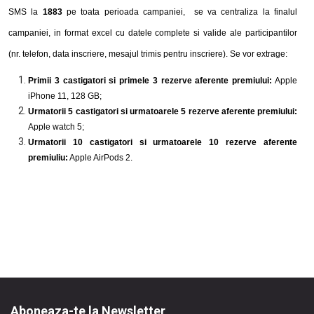
SMS la
18
8
3
pe toata perioada campanie
i
, se va centraliza
la finalul
campaniei,
in format excel cu datele complete si valide ale participantilor
(nr. telefon, data inscriere, mesajul trimis pentru inscriere)
. Se
vor
extrage
:
Primii 3 castigatori si primele 3 rezerve
aferente premiului:
Apple
iPhone 11, 128 GB;
Urmatorii 5 castigatori si urmatoarele 5 rezerve aferente premiului:
Apple watch 5;
Urmatorii 10 castigatori si urmatoarele 10 rezerve aferente
premiuliu:
Apple AirPods 2.
Aboneaza-te la Newsletter