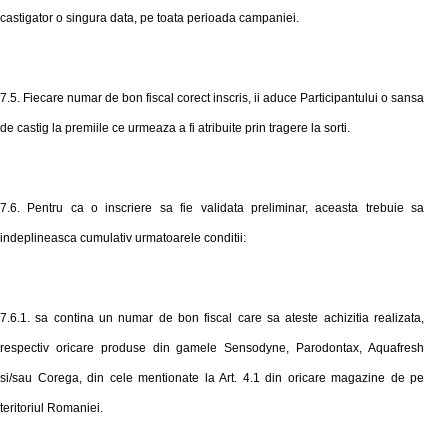
castigator o singura data, pe toata perioada campaniei.
7.5. Fiecare numar de bon fiscal corect inscris, ii aduce Participantului o sansa
de castig la premiile ce urmeaza a fi atribuite prin tragere la sorti.
7.6. Pentru ca o inscriere sa fie validata preliminar, aceasta trebuie sa
indeplineasca cumulativ urmatoarele conditii:
7.6.1. sa contina un numar de bon fiscal care sa ateste achizitia realizata,
respectiv
oricare produse din gamele Sensodyne, Parodontax, Aquafresh
si/sau Corega, din cele mentionate la Art. 4.1 din oricare magazine de pe
teritoriul Romaniei.