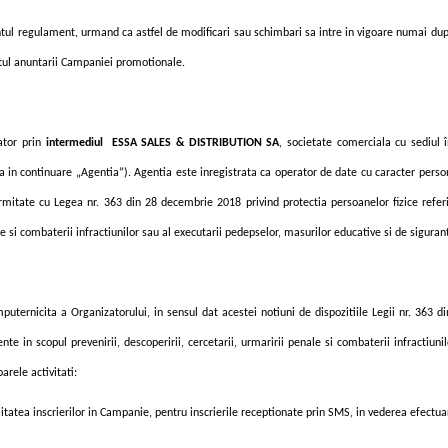
entul regulament, urmand ca astfel de modificari sau schimbari sa intre in vigoare numai du
ntul anuntarii Campaniei promotionale.
ator prin
intermediul ESSA SALES & DISTRIBUTION
SA
, societate comerciala cu sediul î
a in
continuare „Agentia”).
Agentia este inregistrata ca operator de date cu caracter perso
ormitate
cu Legea
nr. 363 din 28 decembrie 2018 privind protec
t
ia persoanelor fizice refe
le
s
i combaterii infrac
t
iunilor sau al execut
a
rii pedepselor, m
a
surilor educative
s
i de siguran
ternicita a Organizatorului, in sensul dat acestei notiuni de dispozitiile
L
egii
nr. 363 di
tente
i
n scopul prevenirii, descoperirii, cercet
a
rii, urm
a
ririi penale
s
i combaterii infrac
t
iuni
rele activitati:
litatea inscrierilor in Campanie, pentru inscrierile receptionate prin SMS, in vederea efectuarii