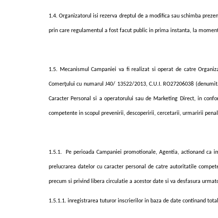
1.4. Organizatorul isi rezerva dreptul de a modifica sau schimba prez
prin care regulamentul a fost facut public in prima instanta, la mome
1.5. Mecanismul Campaniei va fi realizat si operat de catre Organiz
Comerţului cu numarul J40/ 13522/2013, C.U.I. RO27206038 (denumit
Caracter Personal si a operatorului sau de Marketing Direct, in conf
competente
i
n scopul prevenirii, descoperirii, cercet
a
rii, urm
a
ririi pena
1.5.1.
Pe perioada Campaniei promotionale, Agentia, actionand ca impu
prelucrarea datelor cu caracter personal de c
a
tre autorit
at
ile compe
precum
s
i privind libera circula
t
ie a acestor date
si
va desfasura urmatoa
1.5.1.1. inregistrarea tuturor inscrierilor in baza de date continand tota