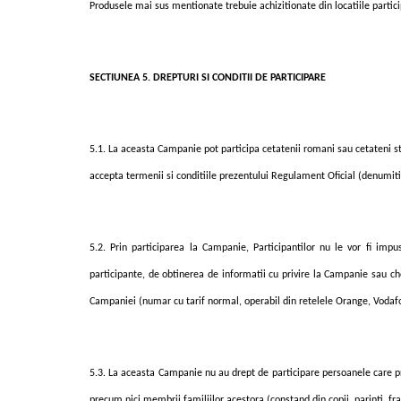
Produsele mai sus mentionate trebuie
achizitionate d
in locatiile parti
SECTIUNEA 5. DREPTURI SI CONDITII DE PARTICIPARE
5.1. La aceasta Campanie pot participa cetatenii romani sau cetateni st
accepta termenii si conditiile prezentului Regulament Oficial (denumiti 
5.2. Prin participarea la Campanie, Participantilor nu le vor fi imp
participante, de obtinerea de informatii cu privire la Campanie sau che
Campaniei (numar cu tarif normal, operabil din retelele Orange, Voda
5.3. La aceasta Campanie nu au drept de participare persoanele care pr
precum nici membrii familiilor acestora (constand din copii, parinti, frat