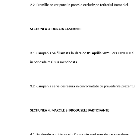
2.2. Premiile se vor pune in posesie exclusiv pe teritoriul Romaniei.
SECTIUNEA 3. DURATA CAMPANIEI
3.1. Campania va fi lansata la data de
01 Aprilie 2021
,
ora 00:00:00 si
in perioada mai sus mentionata.
3.2. Campania se va desfasura in conformitate cu prevederile prezentu
SECTIUNEA 4. MARCILE SI PRODUSELE PARTICIPANTE
4.1. Produsele participante la Campanie sunt
urmatoarele produse: