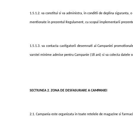
1
.
5.1
.
2. va constitui si va administra, in conditii de deplina siguranta
mentionate in prezentul Regulament
, cu scopul implementarii prezent
1.5.1.3. va contacta castigatorii desemnati ai Campaniei promotional
varstei minime admise
pentru Campanie (18 ani) si va colecta datele s
SECTIUNEA 2. ZONA DE DESFASURARE A CAMPANIEI
2.1. Campania este organizata in
toate retelele de magazine si farmacii