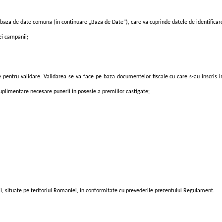
, o baza de date comuna (in continuare „Baza de Date”), care va cuprinde datele de identific
ei campanii
;
e pentru validare. Validarea se va face pe baza
documentelor
fiscale cu care s-au inscris 
uplimentare necesare punerii in posesie a premiilor castigate;
, situate pe teritoriul Romaniei,
in conformitate cu prevederile prezentului Regulament.