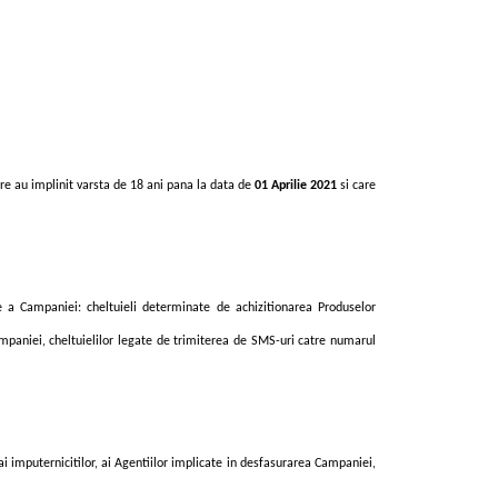
re au implinit varsta de 18 ani
pana la data de
01 Aprilie 2021
si care
re a Campaniei: cheltuieli determinate de achizitionarea Produselor
ampaniei, cheltuielilor legate de trimiterea de SMS
-
uri catre numarul
ai imputernicitilor, ai Agentiilor implicate in desfasurarea Campaniei,