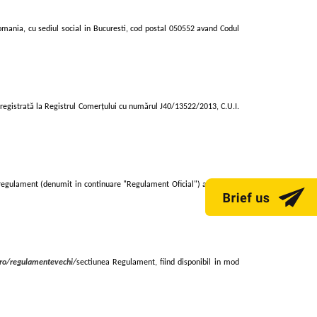
"
mania, cu sediul social in Bucuresti, cod postal 050552 avand Codul
registrată la Registrul Comerţului cu numărul J40/13522/2013, C.U.I.
ui regulament (denumit in continuare "Regulament Oficial") astfel cum
ro/regulamentevechi/
sectiunea Regulament, fiind disponibil in mod