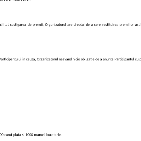
cilitat castigarea de premii, Organizatorul are dreptul de a cere restituirea premiilor ast
articipantului in cauza, Organizatorul neavand nicio obligatie de a anunta Participantul cu pr
0 carut piata si 1000 manusi bucatarie.