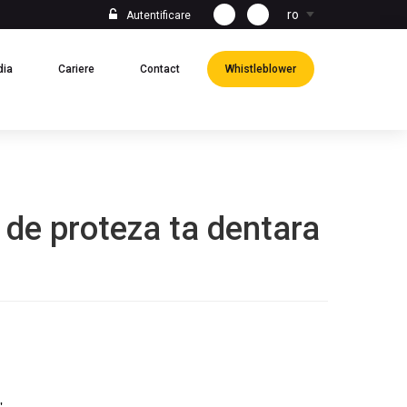
ro
Autentificare
(current)
(current)
(current)
(current)
dia
Cariere
Contact
Whistleblower
de proteza ta dentara