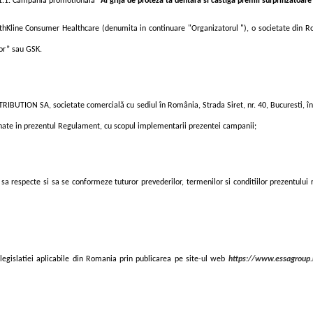
1.1. Campania promotionala
"Ai grija de proteza ta dentara si castiga premii surprinzatoare
Kline Consumer Healthcare (denumita in continuare "Organizatorul "), o societate din Ro
or” sau GSK.
IBUTION SA, societate comercială cu sediul în România, Strada Siret, nr. 40, Bucuresti, în
ate in prezentul Regulament, cu scopul implementarii prezentei campanii;
d sa respecte si sa se conformeze tuturor prevederilor, termenilor si conditiilor prezentul
 legislatiei aplicabile din Romania prin publicarea pe site-ul web
https://www.essagroup.