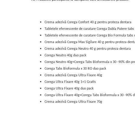
Crema adezivă Corega Confort 40 g pentru proteza dentara
Tabletele efervescente de curatare Corega Dubla Putere tabs
Tabletele efervescente de curatare Corega Bio Formula tabs 
Crema adezivă Corega Max Sigilare 40 g pentru proteza dent
Crema adezivă Corega Neutro 40 g pentru proteza dentara
Corega Neutro 40g duo pack
Corega Neutro 40g+Corega Tabs Bioformula x 30 -90% din pre
Corega Tabs Bioformula x 30 RO duo pack
Crema adezivă Corega Ultra Fixare 40g
Corega Ultra Fixare 40g 1+1 Gratis
Corega Ultra Fixare 40g duo pack
Corega Ultra Fixare 40g+Corega Tabs Bioformula x 30 -90% di
Crema adezivă Corega Ultra Fixare 70g