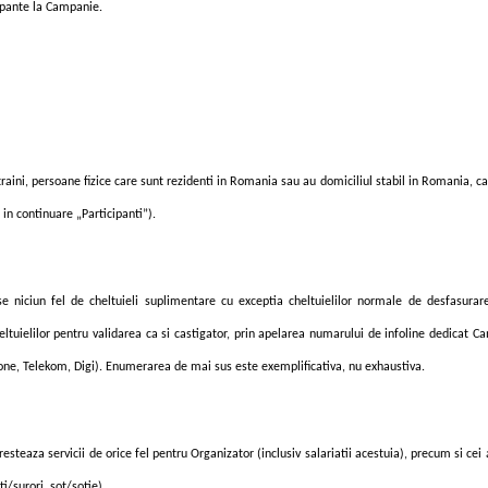
cipante la Campanie.
raini, persoane fizice care sunt rezidenti in Romania sau au domiciliul stabil in Romania, ca
in continuare „Participanti”).
use niciun fel de cheltuieli suplimentare cu exceptia cheltuielilor normale de desfasura
ltuielilor pentru validarea ca si castigator, prin apelarea numarului de infoline dedicat C
fone, Telekom
, Digi
). Enumerarea de mai sus este exemplificativa, nu exhaustiva.
esteaza servicii de orice fel pentru Organizator
(inclusiv salariatii acestuia)
, precum si cei 
i/surori, sot/sotie).