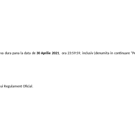
 va dura pana la data de
30 Aprilie
202
1
, ora 23:59:59, inclusiv (denumita in continuare “P
lui Regulament Oficial.