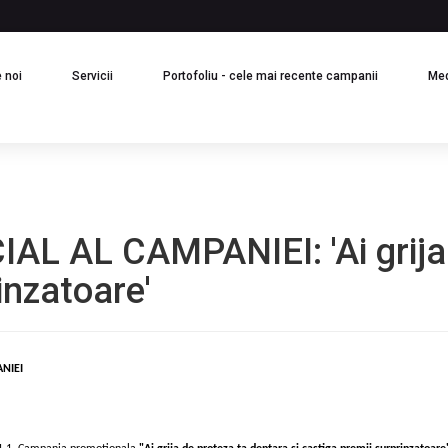
(current)
(current)
(current)
 noi
Servicii
Portofoliu - cele mai recente campanii
Me
 AL CAMPANIEI: 'Ai grija 
inzatoare'
NIEI