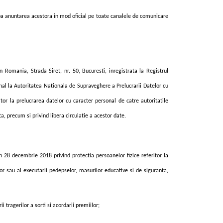
pa anuntarea acestora in mod oficial pe toate canalele de comunicare
n Romania, Strada Siret, nr. 50, Bucuresti, inregistrata la Registrul
nal la Autoritatea Nationala de Supraveghere a Prelucrarii Datelor cu
ritor la prelucrarea datelor cu caracter personal de c
a
tre autorit
at
ile
ta
, precum
s
i privind libera circula
t
ie a acestor date
.
n 28 decembrie 2018 privind protec
t
ia persoanelor fizice referitor la
lor sau al execut
a
rii pedepselor, m
a
surilor educative
s
i de siguran
ta
,
 tragerilor a sorti si acordarii premiilor;