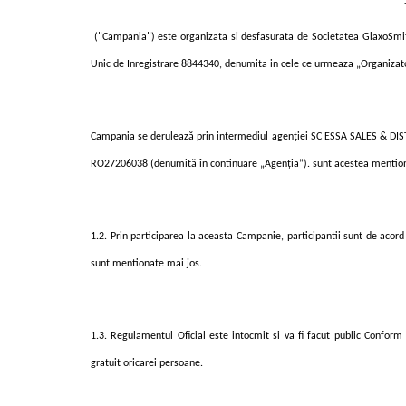
("Campania") este organizata si desfasurata de Societatea GlaxoSmith
Unic de Inregistrare 8844340, denumita in cele ce urmeaza „Organizat
Campania se derulează prin intermediul agenţiei SC ESSA SALES & DISTR
RO27206038 (denumită în continuare „Agenţia”).
sunt acestea mention
1.2. Prin participarea la aceasta Campanie, participantii sunt de acor
sunt mentionate mai jos.
1.3. Regulamentul Oficial este intocmit si va fi facut public Conform
gratuit oricarei persoane.